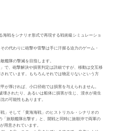
ける海戦をシナリオ形式で再現する戦術級シミュレーショ
その代わりに砲撃や雷撃は手に汗握る迫力のゲーム・
敵艦隊の撃滅を目指します。
マ」で、砲撃解決や損害判定は詳細ですが、移動は交互移
用されています。もちろんそれでは物足りないという方
甲が厚ければ、小口径砲では損害を与えられません。
破壊されたり、あるいは船体に損害が生じ、浸水が発生
轟沈の可能性もあります。
戦」そして「黄海海戦」のヒストリカル・シナリオの
定の「旅順艦隊出撃す」と、開戦と同時に旅順沖で両軍の
オが用意されています。