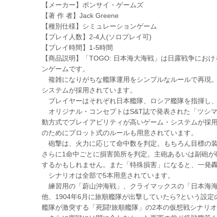
【メーカー】ボンサイ・ゲームズ
【著 作 者】Jack Greene
【種別仕様】シミュレーションゲーム
【プレイ人数】2-4人(ソロプレイ可)
【プレイ時間】1-5時間
【商品説明】「TOGO: 日本海大海戦」は日露戦争にお
ンゲームです。
複雑になりがちな艦隊運用をシンプルなルールで再現。
システムが採用されています。
プレイヤーはそれぞれ日本艦隊、ロシア艦隊を指揮し、
オリジナル・コンセプトはS&T誌で発表された「ツシ
動方式でプレイアビリティが高いゲーム・システムが採
のためにプロット式のルールも用意されています。
砲撃は、火力に応じて命中数を判定。もちろん目標の装
さらに1命中ごとに損害箇所を判定。主砲あるいは副砲が
するかもしれません。また「特殊損害」になると、一発
シナリオは全部で5本用意されています。
練習用の「蔚山沖海戦」、クライマックスの「日本海海
他、1904年6月に旅順艦隊が出撃していたら?という設
艦隊が激突する「死闘!旅順艦隊」の2本の仮想戦シナリ