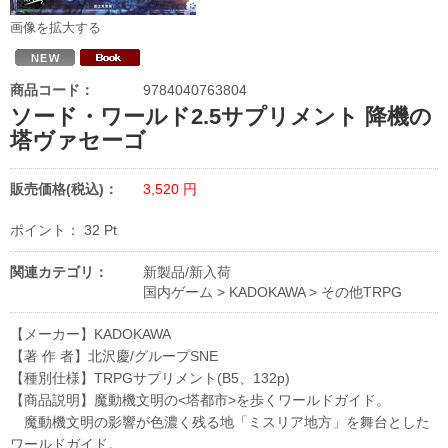
画像を拡大する
商品コード：
9784040763804
ソード・ワールド2.5サプリメント 降機の
塔ヴァセーゴ
販売価格(税込)：
3,520
円
ポイント：
32
Pt
関連カテゴリ：
新製品/新入荷
国内ゲーム
>
KADOKAWA
>
その他TRPG
【メーカー】KADOKAWA
【著 作 者】北沢慶/グループSNE
【種別仕様】TRPGサプリメント(B5、132p)
【商品説明】魔動機文明の<塔都市>を歩くワールドガイド。
魔動機文明の影響が色濃く残る地「ミスリア地方」を舞台とした
ワールドガイド。