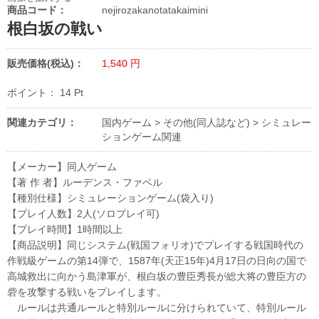
商品コード：
nejirozakanotatakaimini
根白坂の戦い
販売価格(税込)：
1,540
円
ポイント：
14
Pt
関連カテゴリ：
国内ゲーム
>
その他(同人誌など)
>
シミュレー
ションゲーム関連
【メーカー】同人ゲーム
【著 作 者】ルーデンス・ファベル
【種別仕様】シミュレーションゲーム(袋入り)
【プレイ人数】2人(ソロプレイ可)
【プレイ時間】1時間以上
【商品説明】同じシステム(戦国フォリオ)でプレイする戦国時代の
作戦級ゲームの第14弾で、1587年(天正15年)4月17日の日向の国で
高城救出に向かう島津軍が、根白坂の豊臣秀長が総大将の豊臣方の
砦を攻撃する戦いをプレイします。
ルールは共通ルールと特別ルールに分けられていて、特別ルール