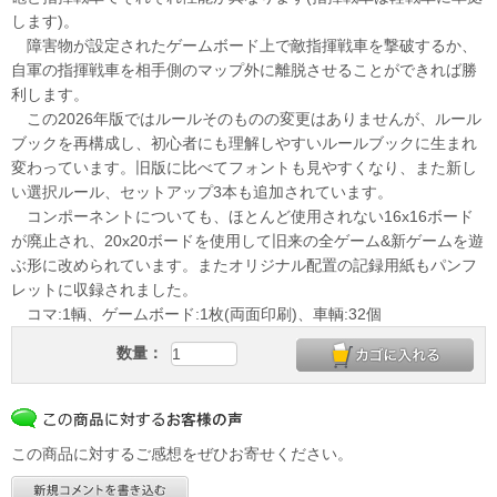
します)。
障害物が設定されたゲームボード上で敵指揮戦車を撃破するか、
自軍の指揮戦車を相手側のマップ外に離脱させることができれば勝
利します。
この2026年版ではルールそのものの変更はありませんが、ルール
ブックを再構成し、初心者にも理解しやすいルールブックに生まれ
変わっています。旧版に比べてフォントも見やすくなり、また新し
い選択ルール、セットアップ3本も追加されています。
コンポーネントについても、ほとんど使用されない16x16ボード
が廃止され、20x20ボードを使用して旧来の全ゲーム&新ゲームを遊
ぶ形に改められています。またオリジナル配置の記録用紙もパンフ
レットに収録されました。
コマ:1輌、ゲームボード:1枚(両面印刷)、車輌:32個
数量：
この商品に対するご感想をぜひお寄せください。