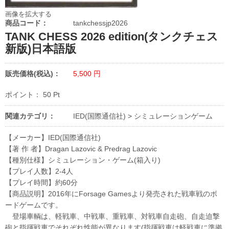
画像を拡大する
商品コード：
tankchessjp2026
TANK CHESS 2026 edition(タンクチェス
新版)日本語版
販売価格(税込)：
5,500
円
ポイント：
50
Pt
関連カテゴリ：
IED(国際通信社)
>
シミュレーションゲーム
【メーカー】IED(国際通信社)
【著 作 者】Dragan Lazovic & Predrag Lazovic
【種別仕様】シミュレーション・ゲーム(箱入り)
【プレイ人数】2-4人
【プレイ時間】約60分
【商品説明】2016年にForsage Gamesより発売された戦車戦のボ
ードゲームです。
登場車輌は、軽戦車、中戦車、重戦車、対戦車自走砲、自走迫撃
砲と指揮戦車でそれぞれ性能が異なります(指揮戦車は軽戦車に準拠