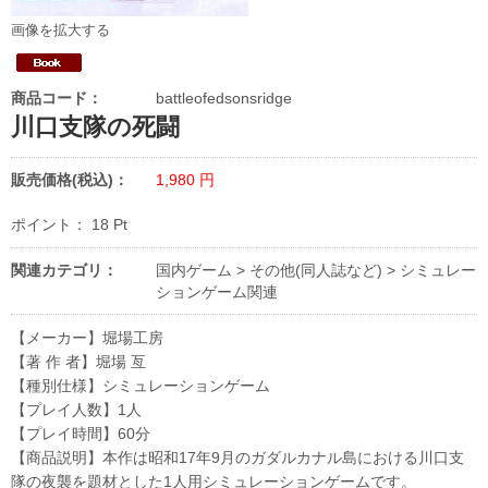
画像を拡大する
商品コード：
battleofedsonsridge
川口支隊の死闘
販売価格(税込)：
1,980
円
ポイント：
18
Pt
関連カテゴリ：
国内ゲーム
>
その他(同人誌など)
>
シミュレー
ションゲーム関連
【メーカー】堀場工房
【著 作 者】堀場 亙
【種別仕様】シミュレーションゲーム
【プレイ人数】1人
【プレイ時間】60分
【商品説明】本作は昭和17年9月のガダルカナル島における川口支
隊の夜襲を題材とした1人用シミュレーションゲームです。