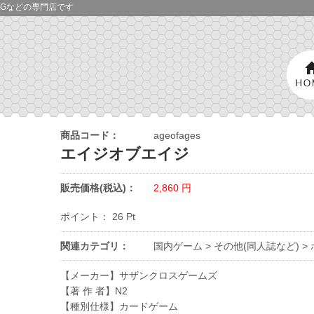
Gなどの専門店です
商品コード：
ageofages
エイジオブエイジ
販売価格(税込)：
2,860
円
ポイント：
26
Pt
関連カテゴリ：
国内ゲーム
>
その他(同人誌など)
>
【メーカー】サザンクロスゲームズ
【著 作 者】N2
【種別仕様】カードゲーム