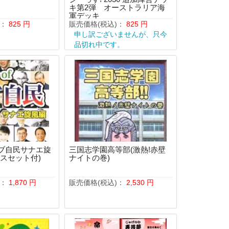
キ第2弾 オーストラリア海
軍デッキ
)：
825
円
販売価格(税込)：
825
円
申し訳ございませんが、只今
品切れ中です。
ブ自民サナエ旋
三国志学園高等部(激熱!赤壁
スセット付)
ナイトの巻)
)：
1,870
円
販売価格(税込)：
2,530
円