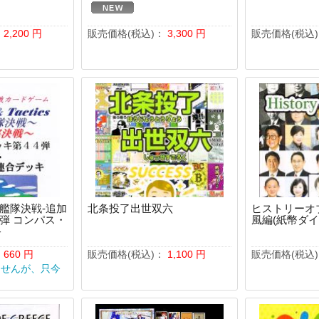
：
2,200
円
販売価格(税込)：
3,300
円
販売価格(税込
ics-艦隊決戦-追加
北条投了出世双六
ヒストリーオ
弾 コンパス・
風編(紙幣ダイ
キ
：
660
円
販売価格(税込)：
1,100
円
販売価格(税込
ませんが、只今
。