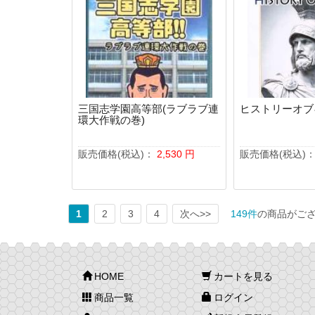
三国志学園高等部(ラブラブ連
ヒストリーオブ
環大作戦の巻)
販売価格(税込)：
2,530
円
販売価格(税込)
1
2
3
4
次へ>>
149件
の商品がご
HOME
カートを見る
商品一覧
ログイン