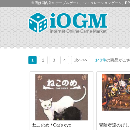
当店は国内外のテーブルゲーム、シミュレーションゲーム、RP
1
2
3
4
次へ>>
149件
の商品がご
ねこのめ / Cat's eye
冒険者達のびし