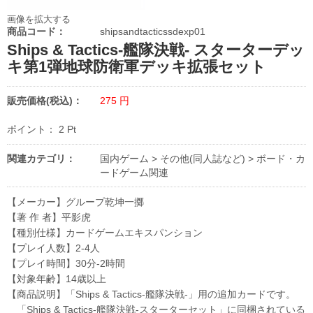
画像を拡大する
商品コード：
shipsandtacticssdexp01
Ships & Tactics-艦隊決戦- スターターデッ
キ第1弾地球防衛軍デッキ拡張セット
販売価格(税込)：
275
円
ポイント：
2
Pt
関連カテゴリ：
国内ゲーム
>
その他(同人誌など)
>
ボード・カ
ードゲーム関連
【メーカー】グループ乾坤一擲
【著 作 者】平影虎
【種別仕様】カードゲームエキスパンション
【プレイ人数】2-4人
【プレイ時間】30分-2時間
【対象年齢】14歳以上
【商品説明】「Ships & Tactics-艦隊決戦-」用の追加カードです。
「Ships & Tactics-艦隊決戦-スターターセット」に同梱されている