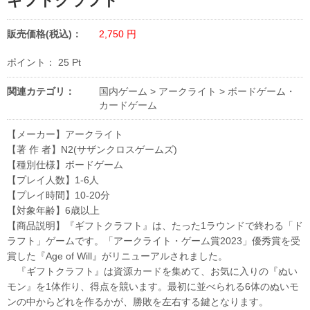
ギフトクラフト
販売価格(税込)：
2,750
円
ポイント：
25
Pt
関連カテゴリ：
国内ゲーム
>
アークライト
>
ボードゲーム・
カードゲーム
【メーカー】アークライト
【著 作 者】N2(サザンクロスゲームズ)
【種別仕様】ボードゲーム
【プレイ人数】1-6人
【プレイ時間】10-20分
【対象年齢】6歳以上
【商品説明】『ギフトクラフト』は、たった1ラウンドで終わる「ド
ラフト」ゲームです。「アークライト・ゲーム賞2023」優秀賞を受
賞した『Age of Will』がリニューアルされました。
『ギフトクラフト』は資源カードを集めて、お気に入りの『ぬい
モン』を1体作り、得点を競います。最初に並べられる6体のぬいモ
ンの中からどれを作るかが、勝敗を左右する鍵となります。