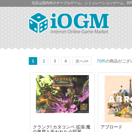
当店は国内外のテーブルゲーム、シミュレーションゲーム、RP
1
2
3
4
次へ>>
70件
の商品がござ
クランク! カタコンベ 拡張:魔
アブロード
の巣窟と失われた小部屋