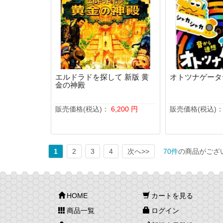
エルドラドを探して 新版 黄
オトツナゲータ
金の神殿
販売価格(税込)：
6,200
円
販売価格(税込)
1
2
3
4
次へ>>
70件
の商品がござ
HOME
カートを見る
商品一覧
ログイン