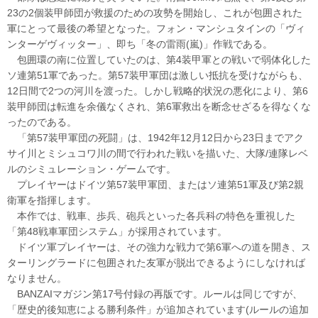
23の2個装甲師団が救援のための攻勢を開始し、これが包囲された
軍にとって最後の希望となった。フォン・マンシュタインの「ヴィ
ンターゲヴィッター」、即ち「冬の雷雨(嵐)」作戦である。
包囲環の南に位置していたのは、第4装甲軍との戦いで弱体化した
ソ連第51軍であった。第57装甲軍団は激しい抵抗を受けながらも、
12日間で2つの河川を渡った。しかし戦略的状況の悪化により、第6
装甲師団は転進を余儀なくされ、第6軍救出を断念せざるを得なくな
ったのである。
「第57装甲軍団の死闘」は、1942年12月12日から23日までアク
サイ川とミシュコワ川の間で行われた戦いを描いた、大隊/連隊レベ
ルのシミュレーション・ゲームです。
プレイヤーはドイツ第57装甲軍団、またはソ連第51軍及び第2親
衛軍を指揮します。
本作では、戦車、歩兵、砲兵といった各兵科の特色を重視した
「第48戦車軍団システム」が採用されています。
ドイツ軍プレイヤーは、その強力な戦力で第6軍への道を開き、ス
ターリングラードに包囲された友軍が脱出できるようにしなければ
なりません。
BANZAIマガジン第17号付録の再版です。ルールは同じですが、
「歴史的後知恵による勝利条件」が追加されています(ルールの追加