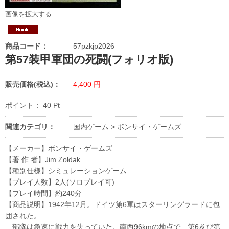
画像を拡大する
商品コード：
57pzkjp2026
第57装甲軍団の死闘(フォリオ版)
販売価格(税込)：
4,400
円
ポイント：
40
Pt
関連カテゴリ：
国内ゲーム
>
ボンサイ・ゲームズ
【メーカー】ボンサイ・ゲームズ
【著 作 者】Jim Zoldak
【種別仕様】シミュレーションゲーム
【プレイ人数】2人(ソロプレイ可)
【プレイ時間】約240分
【商品説明】1942年12月。ドイツ第6軍はスターリングラードに包
囲された。
部隊は急速に戦力を失っていた。南西96kmの地点で、第6及び第