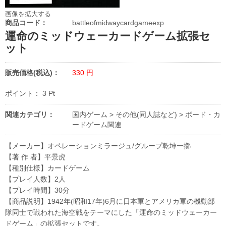
画像を拡大する
商品コード：
battleofmidwaycardgameexp
運命のミッドウェーカードゲーム拡張セ
ット
販売価格(税込)：
330
円
ポイント：
3
Pt
関連カテゴリ：
国内ゲーム
>
その他(同人誌など)
>
ボード・カ
ードゲーム関連
【メーカー】オペレーションミラージュ/グループ乾坤一擲
【著 作 者】平景虎
【種別仕様】カードゲーム
【プレイ人数】2人
【プレイ時間】30分
【商品説明】1942年(昭和17年)6月に日本軍とアメリカ軍の機動部
隊同士で戦われた海空戦をテーマにした「運命のミッドウェーカー
ドゲーム」の拡張セットです。