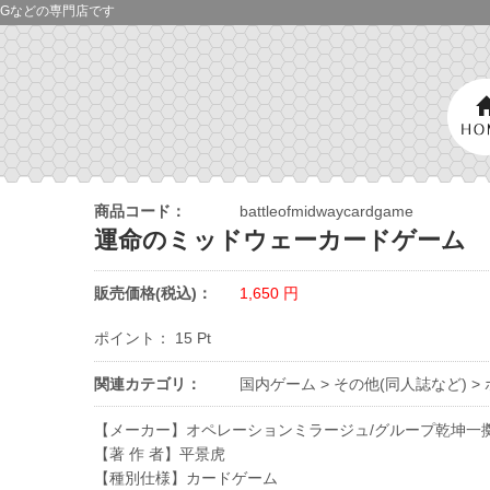
Gなどの専門店です
商品コード：
battleofmidwaycardgame
運命のミッドウェーカードゲーム
販売価格(税込)：
1,650
円
ポイント：
15
Pt
関連カテゴリ：
国内ゲーム
>
その他(同人誌など)
>
【メーカー】オペレーションミラージュ/グループ乾坤一
【著 作 者】平景虎
【種別仕様】カードゲーム