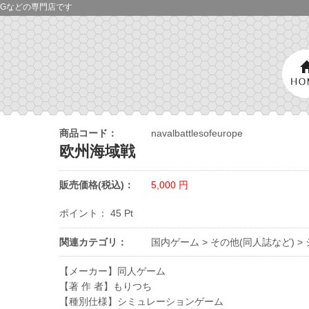
Gなどの専門店です
商品コード：
navalbattlesofeurope
欧州海域戦
販売価格(税込)：
5,000
円
ポイント：
45
Pt
関連カテゴリ：
国内ゲーム
>
その他(同人誌など)
>
【メーカー】同人ゲーム
【著 作 者】もりつち
【種別仕様】シミュレーションゲーム