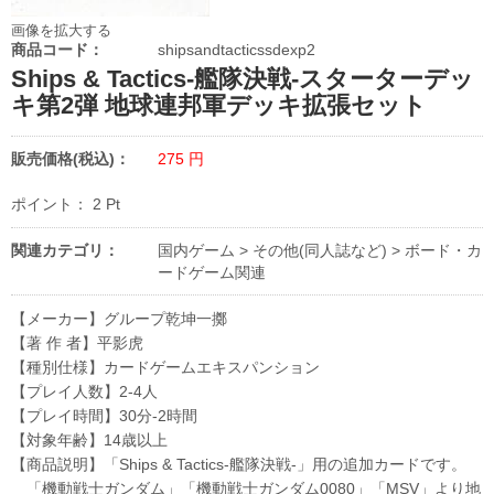
画像を拡大する
商品コード：
shipsandtacticssdexp2
Ships & Tactics-艦隊決戦-スターターデッ
キ第2弾 地球連邦軍デッキ拡張セット
販売価格(税込)：
275
円
ポイント：
2
Pt
関連カテゴリ：
国内ゲーム
>
その他(同人誌など)
>
ボード・カ
ードゲーム関連
【メーカー】グループ乾坤一擲
【著 作 者】平影虎
【種別仕様】カードゲームエキスパンション
【プレイ人数】2-4人
【プレイ時間】30分-2時間
【対象年齢】14歳以上
【商品説明】「Ships & Tactics-艦隊決戦-」用の追加カードです。
「機動戦士ガンダム」「機動戦士ガンダム0080」「MSV」より地