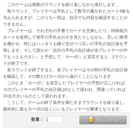
このゲームは複数のラウンドを繰り返しながら進行します。
毎ラウンド、プレイヤーは手札として数字の書かれたカード4枚を
与えられますが、このうち一部は、自分でも内容を確認することが
できません。
プレイヤーは、それぞれの手番でカードを交換したり、特殊能力
カードを使用して相手の手札をのぞき見たりしながら、互いに推理
を働かせ、時にはハッタリも織り交ぜつつ互いの手札の合計値を予
測します。そして誰かが「自分の手札の合計値が全プレイヤーの中
でもっとも小さい」と予想して「カーボ!」と宣言すると、1ラウン
ドが終了です。
各ラウンドが終了すると、各プレイヤーはその時の手札の合計値
を確認して、その数だけカーボから遠のくことになります。
このとき「カーボ!」を宣言したプレイヤーの予想が正しければ、
そのプレイヤーの手札の合計値は0として扱われ、間違っていれば
10点大きいものとして扱われます。
こうして、ゲームの終了条件を満たすまでラウンドを繰り返し、
最終的に最もカーボの近くにいるプレイヤーが勝者となります。
数量：