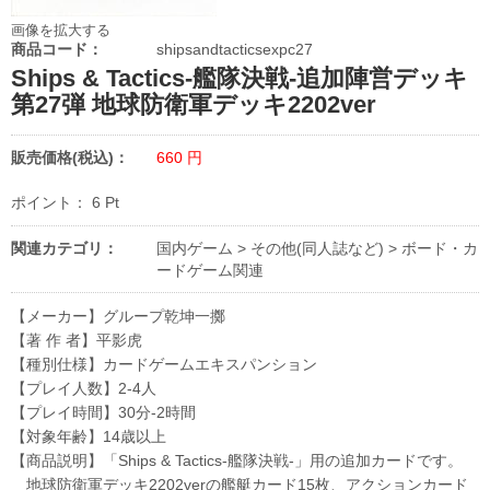
画像を拡大する
商品コード：
shipsandtacticsexpc27
Ships & Tactics-艦隊決戦-追加陣営デッキ
第27弾 地球防衛軍デッキ2202ver
販売価格(税込)：
660
円
ポイント：
6
Pt
関連カテゴリ：
国内ゲーム
>
その他(同人誌など)
>
ボード・カ
ードゲーム関連
【メーカー】グループ乾坤一擲
【著 作 者】平影虎
【種別仕様】カードゲームエキスパンション
【プレイ人数】2-4人
【プレイ時間】30分-2時間
【対象年齢】14歳以上
【商品説明】「Ships & Tactics-艦隊決戦-」用の追加カードです。
地球防衛軍デッキ2202verの艦艇カード15枚、アクションカード