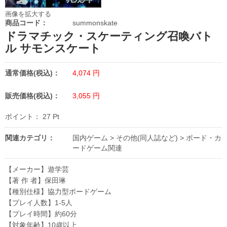
画像を拡大する
商品コード：
summonskate
ドラマチック・スケーティング召喚バト
ル サモンスケート
通常価格(税込)：
4,074
円
販売価格(税込)：
3,055
円
ポイント：
27
Pt
関連カテゴリ：
国内ゲーム
>
その他(同人誌など)
>
ボード・カ
ードゲーム関連
【メーカー】遊学芸
【著 作 者】保田琳
【種別仕様】協力型ボードゲーム
【プレイ人数】1-5人
【プレイ時間】約60分
【対象年齢】10歳以上