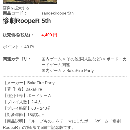
画像を拡大する
商品コード：
sangekirooper5th
惨劇RoopeR 5th
販売価格(税込)：
4,400
円
ポイント：
40
Pt
関連カテゴリ：
国内ゲーム
>
その他(同人誌など)
>
ボード・カ
ードゲーム関連
国内ゲーム
>
BakaFire Party
【メーカー】BakaFire Party
【著 作 者】BakaFire
【種別仕様】ボードゲーム
【プレイ人数】2-4人
【プレイ時間】60～240分
【対象年齢】15歳以上
【商品説明】「ループもの」をテーマにしたボードゲーム「惨劇
RoopeR」の第5版で5周年記念版です。