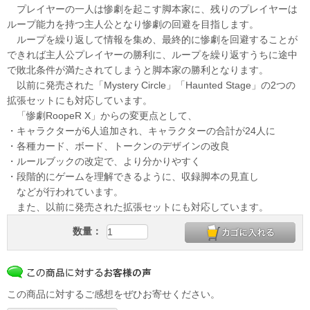
プレイヤーの一人は惨劇を起こす脚本家に、残りのプレイヤーは
ループ能力を持つ主人公となり惨劇の回避を目指します。
ループを繰り返して情報を集め、最終的に惨劇を回避することが
できれば主人公プレイヤーの勝利に、ループを繰り返すうちに途中
で敗北条件が満たされてしまうと脚本家の勝利となります。
以前に発売された「Mystery Circle」「Haunted Stage」の2つの
拡張セットにも対応しています。
「惨劇RoopeR X」からの変更点として、
・キャラクターが6人追加され、キャラクターの合計が24人に
・各種カード、ボード、トークンのデザインの改良
・ルールブックの改定で、より分かりやすく
・段階的にゲームを理解できるように、収録脚本の見直し
などが行われています。
また、以前に発売された拡張セットにも対応しています。
数量：
この商品に対するご感想をぜひお寄せください。