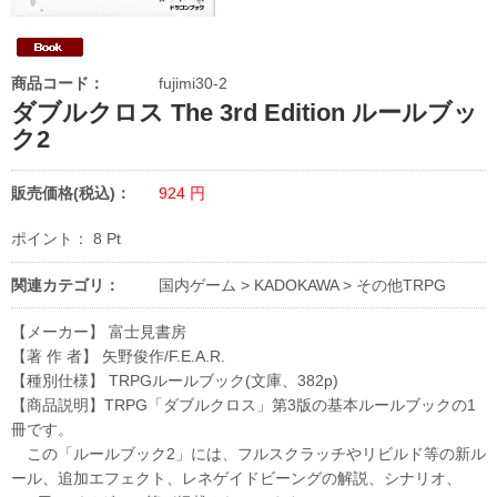
商品コード：
fujimi30-2
ダブルクロス The 3rd Edition ルールブッ
ク2
販売価格(税込)：
924
円
ポイント：
8
Pt
関連カテゴリ：
国内ゲーム
>
KADOKAWA
>
その他TRPG
【メーカー】 富士見書房
【著 作 者】 矢野俊作/F.E.A.R.
【種別仕様】 TRPGルールブック(文庫、382p)
【商品説明】TRPG「ダブルクロス」第3版の基本ルールブックの1
冊です。
この「ルールブック2」には、フルスクラッチやリビルド等の新ル
ール、追加エフェクト、レネゲイドビーングの解説、シナリオ、