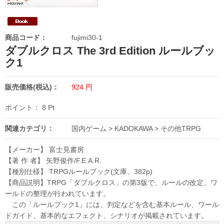
商品コード：
fujimi30-1
ダブルクロス The 3rd Edition ルールブッ
ク1
販売価格(税込)：
924
円
ポイント：
8
Pt
関連カテゴリ：
国内ゲーム
>
KADOKAWA
>
その他TRPG
【メーカー】 富士見書房
【著 作 者】 矢野俊作/F.E.A.R.
【種別仕様】 TRPGルールブック(文庫、382p)
【商品説明】TRPG「ダブルクロス」の第3版で、ルールの改定、ワ
ールドの整理が行われています。
この「ルールブック1」には、判定などを含む基本ルール、ワール
ドガイド、基本的なエフェクト、シナリオが掲載されています。