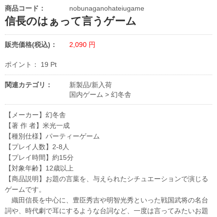
商品コード：
nobunaganohateiugame
信長のはぁって言うゲーム
販売価格(税込)：
2,090
円
ポイント：
19
Pt
関連カテゴリ：
新製品/新入荷
国内ゲーム
>
幻冬舎
【メーカー】幻冬舎
【著 作 者】米光一成
【種別仕様】パーティーゲーム
【プレイ人数】2-8人
【プレイ時間】約15分
【対象年齢】12歳以上
【商品説明】お題の言葉を、与えられたシチュエーションで演じる
ゲームです。
織田信長を中心に、豊臣秀吉や明智光秀といった戦国武将の名台
詞や、時代劇で耳にするような台詞など、一度は言ってみたいお題