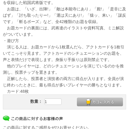
を収録した戦国武将版です。
お題は、「いざ、出陣!」「敵は本能寺にあり」「殿!」「是非に及
ばず」「討ち取ったりー!」「運は天にあり!」「猿ッ、来い」「謀反
です」「斬るポーズ」など、全42種類のお題を収録。
お題カードの裏面には、武将達のイラストや資料写真、ミニ解説
がついています。
・遊び方
演じる人は、お題カードから1枚選んだら、アクトカードを1枚引
いてこっそり見ます。アクトカードのシチュエーションのお題を、
声と表情だけで表現します。身振り手振りは原則禁止です。
他のプレイヤーは、どのシチュエーションを演じているのかを推
測し、投票チップを置きます。
正解したら、投票者と演技者の両方に得点が入ります。全員が演
じ終わったときに、最も得点が多いプレイヤーの勝ちとなります。
カード:48枚
数量：
この商品に対するご感想をぜひお寄せください。