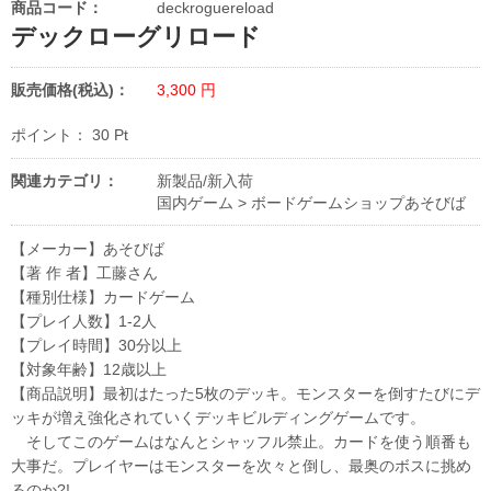
商品コード：
deckroguereload
デックローグリロード
販売価格(税込)：
3,300
円
ポイント：
30
Pt
関連カテゴリ：
新製品/新入荷
国内ゲーム
>
ボードゲームショップあそびば
【メーカー】あそびば
【著 作 者】工藤さん
【種別仕様】カードゲーム
【プレイ人数】1-2人
【プレイ時間】30分以上
【対象年齢】12歳以上
【商品説明】最初はたった5枚のデッキ。モンスターを倒すたびにデ
ッキが増え強化されていくデッキビルディングゲームです。
そしてこのゲームはなんとシャッフル禁止。カードを使う順番も
大事だ。プレイヤーはモンスターを次々と倒し、最奥のボスに挑め
るのか?!