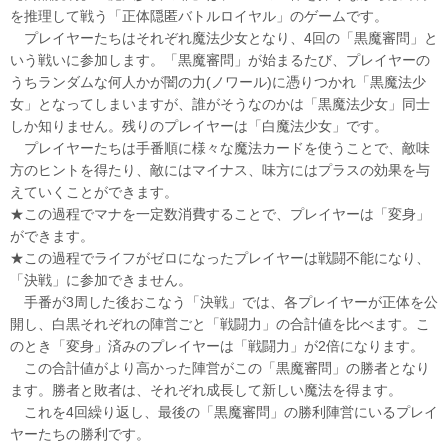
を推理して戦う「正体隠匿バトルロイヤル」のゲームです。
プレイヤーたちはそれぞれ魔法少女となり、4回の「黒魔審問」と
いう戦いに参加します。「黒魔審問」が始まるたび、プレイヤーの
うちランダムな何人かが闇の力(ノワール)に憑りつかれ「黒魔法少
女」となってしまいますが、誰がそうなのかは「黒魔法少女」同士
しか知りません。残りのプレイヤーは「白魔法少女」です。
プレイヤーたちは手番順に様々な魔法カードを使うことで、敵味
方のヒントを得たり、敵にはマイナス、味方にはプラスの効果を与
えていくことができます。
★この過程でマナを一定数消費することで、プレイヤーは「変身」
ができます。
★この過程でライフがゼロになったプレイヤーは戦闘不能になり、
「決戦」に参加できません。
手番が3周した後おこなう「決戦」では、各プレイヤーが正体を公
開し、白黒それぞれの陣営ごと「戦闘力」の合計値を比べます。こ
のとき「変身」済みのプレイヤーは「戦闘力」が2倍になります。
この合計値がより高かった陣営がこの「黒魔審問」の勝者となり
ます。勝者と敗者は、それぞれ成長して新しい魔法を得ます。
これを4回繰り返し、最後の「黒魔審問」の勝利陣営にいるプレイ
ヤーたちの勝利です。