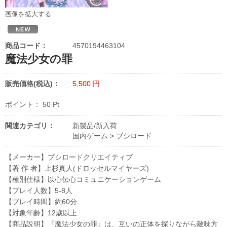
画像を拡大する
商品コード：
4570194463104
魔法少女の罪
販売価格(税込)：
5,500
円
ポイント：
50
Pt
関連カテゴリ：
新製品/新入荷
国内ゲーム
>
ブシロード
【メーカー】ブシロードクリエイティブ
【著 作 者】上杉真人(ドロッセルマイヤーズ)
【種別仕様】以心伝心コミュニケーションゲーム
【プレイ人数】5-8人
【プレイ時間】約60分
【対象年齢】12歳以上
【商品説明】『魔法少女の罪』は、互いの正体を探りながら敵味方