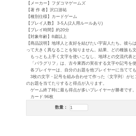
【メーカー】フダコマゲームズ
【著 作 者】沢口游祐
【種別仕様】カードゲーム
【プレイ人数】 3-5人(2人用ルールあり)
【プレイ時間】約20分
【対象年齢】8歳以上
【商品説明】地球人と友好を結びたい宇宙人たち。彼ら
って大きく異なることを知りません。結果、どの種族も文
もっとも上手く文字を使いこなし、地球との交流代表と
「パラグリフ」は、古今東西の実在する文字や記号を使
各プレイヤーは、自分のお題を他プレイヤーに当てても
3枚の文字・記号を組み合わせて作った〈文字列〉がヒ
のお題を当てたりすると得点が入ります。
ゲーム終了時に最も得点が多いプレイヤーが勝者です
カード:96枚
数量：