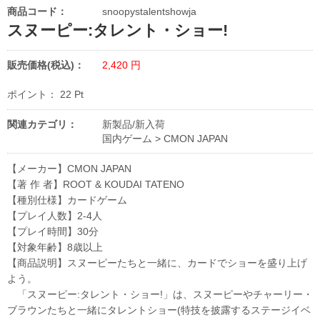
商品コード：
snoopystalentshowja
スヌーピー:タレント・ショー!
販売価格(税込)：
2,420
円
ポイント：
22
Pt
関連カテゴリ：
新製品/新入荷
国内ゲーム
>
CMON JAPAN
【メーカー】CMON JAPAN
【著 作 者】ROOT & KOUDAI TATENO
【種別仕様】カードゲーム
【プレイ人数】2-4人
【プレイ時間】30分
【対象年齢】8歳以上
【商品説明】スヌーピーたちと一緒に、カードでショーを盛り上げ
よう。
「スヌーピー:タレント・ショー!」は、スヌーピーやチャーリー・
ブラウンたちと一緒にタレントショー(特技を披露するステージイベ