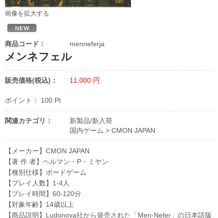
画像を拡大する
商品コード：
menneferja
メンネフェル
販売価格(税込)：
11,000
円
ポイント：
100
Pt
関連カテゴリ：
新製品/新入荷
国内ゲーム
>
CMON JAPAN
【メーカー】CMON JAPAN
【著 作 者】ヘルマン・P・ミヤン
【種別仕様】ボードゲーム
【プレイ人数】1-4人
【プレイ時間】60-120分
【対象年齢】14歳以上
【商品説明】Ludonova社から発売された「Men-Nefer」の日本語版