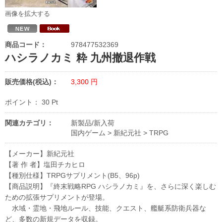
画像を拡大する
商品コード：
978477532369
ハシラノカミ 粋 九州撤退作戦
販売価格(税込)：
3,300
円
ポイント：
30
Pt
関連カテゴリ：
新製品/新入荷
国内ゲーム
>
新紀元社
>
TRPG
【メーカー】新紀元社
【著 作 者】塩田チカヒロ
【種別仕様】TRPGサプリメント(B5、96p)
【商品説明】『終末戦略RPG ハシラノカミ』を、さらに深く楽しむ
ための拡張サプリメントが登場。
水域・霊地・飛地ルール、技能、クエスト、艦艇系防衛兵器な
ど、多数の新規データを収録。