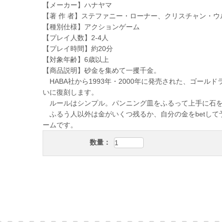
【メーカー】ハナヤマ
【著 作 者】ステファニー・ローナー、クリスチャン・ウ
【種別仕様】アクションゲーム
【プレイ人数】2-4人
【プレイ時間】約20分
【対象年齢】6歳以上
【商品説明】砂金を集めて一攫千金。
HABA社から1993年・2000年に発売された、ゴー
いに復刻します。
ルールはシンプル。パンニング皿をふるって上手に石を
ふるう人以外は金がいくつ残るか、自分の金をbetして
ームです。
数量：