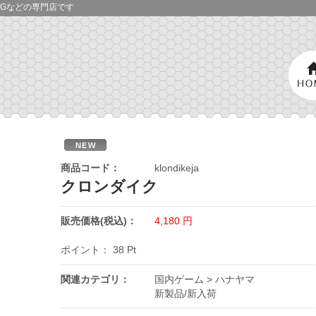
Gなどの専門店です
商品コード：
klondikeja
クロンダイク
販売価格(税込)：
4,180
円
ポイント：
38
Pt
関連カテゴリ：
国内ゲーム
>
ハナヤマ
新製品/新入荷