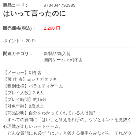
商品コード：
9784344792999
はいって言ったのに
販売価格(税込)：
2,200
円
ポイント：
20
Pt
関連カテゴリ：
新製品/新入荷
国内ゲーム
>
幻冬舎
【メーカー】幻冬舎
【著 作 者】ヨシナガタツキ
【種別仕様】バラエティゲーム
【プレイ人数】2-6人
【プレイ時間】約15分
【対象年齢】8歳以上
【商品説明】自分をわかってくれている人は誰?
すべての質問に「はい」と答える相手の、ウソとホントを見抜く
心理戦が楽しいカードゲーム。
どんな質問にも必ず「はい」と答える相手をみながら、それがウ