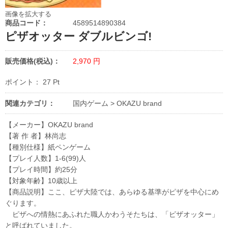
画像を拡大する
商品コード：
4589514890384
ピザオッター ダブルビンゴ!
販売価格(税込)：
2,970
円
ポイント：
27
Pt
関連カテゴリ：
国内ゲーム
>
OKAZU brand
【メーカー】OKAZU brand
【著 作 者】林尚志
【種別仕様】紙ペンゲーム
【プレイ人数】1-6(99)人
【プレイ時間】約25分
【対象年齢】10歳以上
【商品説明】ここ、ピザ大陸では、あらゆる基準がピザを中心にめ
ぐります。
ピザへの情熱にあふれた職人かわうそたちは、「ピザオッター」
と呼ばれていました。