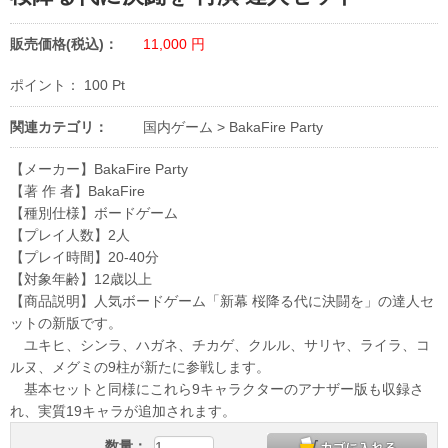
販売価格(税込)：
11,000
円
ポイント：
100
Pt
関連カテゴリ：
国内ゲーム
>
BakaFire Party
【メーカー】BakaFire Party
【著 作 者】BakaFire
【種別仕様】ボードゲーム
【プレイ人数】2人
【プレイ時間】20-40分
【対象年齢】12歳以上
【商品説明】人気ボードゲーム「新幕 桜降る代に決闘を」の達人セ
ットの新版です。
ユキヒ、シンラ、ハガネ、チカゲ、クルル、サリヤ、ライラ、コ
ルヌ、メグミの9柱が新たに参戦します。
基本セットと同様にこれら9キャラクターのアナザー版も収録さ
れ、実質19キャラが追加されます。
数量：