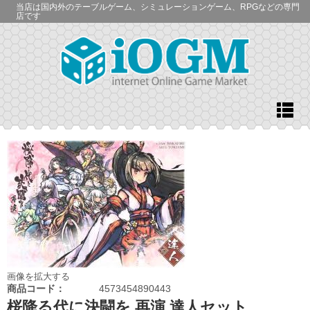
当店は国内外のテーブルゲーム、シミュレーションゲーム、RPGなどの専門
店です
画像を拡大する
商品コード：
4573454890443
桜降る代に決闘を 再演 達人セット