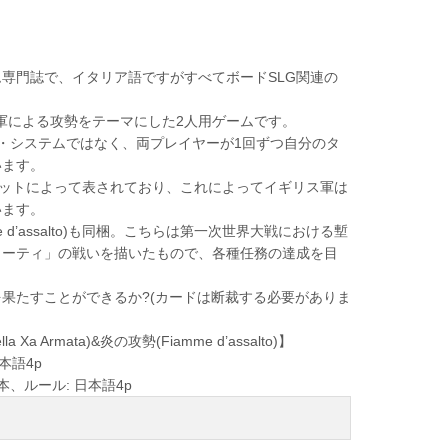
専門誌で、イタリア語ですがすべてボードSLG関連の
ス軍による攻勢をテーマにした2人用ゲームです。
・システムではなく、両プレイヤーが1回ずつ自分のタ
います。
ットによって表されており、これによってイギリス軍は
います。
’assalto)も同梱。こちらは第一次世界大戦における塹
ィーティ」の戦いを描いたもので、各種任務の達成を目
果たすことができるか?(カードは断裁する必要がありま
a Xa Armata)&炎の攻勢(Fiamme d’assalto)】
本語4p
本、ルール: 日本語4p