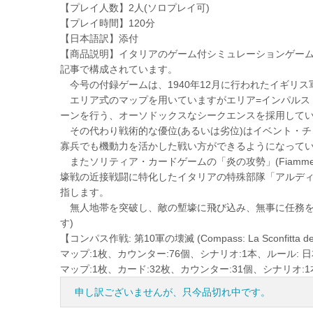
【プレイ人数】2人(ソロプレイ可)
【プレイ時間】120分
【日本語訳】添付
【商品説明】イタリアのゲーム付シミュレーションゲーム
記事で構成されています。
今号の付録ゲームは、1940年12月に行われたイギリ
エリア式のマップを用いていますがエリア=インパルス
ーンを行う、オーソドックスなシークエンスを採用して
その代わり戦術的な優位(あるいは劣位)はイベント・チ
寡兵でも機動力を活かした戦い方ができるようになって
またソリティア・カードゲームの「炎の攻勢」(Fiamme d
壕戦の近接戦闘に特化したイタリアの特殊部隊「アルデ
指します。
無人地帯を突破し、敵の塹壕に飛び込み、無事に任務を
す)
【コンパス作戦: 第10軍の壊滅 (Compass: La Sconfitta dell
マップ:1枚、カウンター:76個、シナリオ:1本、ルール: 日
マップ:1枚、カード:32枚、カウンター:31個、シナリオ:1
申し訳ございませんが、只今品切れ中です。