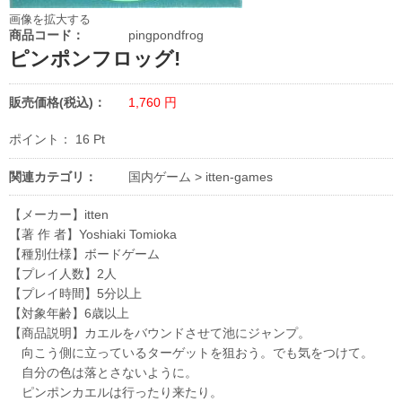
画像を拡大する
商品コード：
pingpondfrog
ピンポンフロッグ!
販売価格(税込)：
1,760
円
ポイント：
16
Pt
関連カテゴリ：
国内ゲーム
>
itten-games
【メーカー】itten
【著 作 者】Yoshiaki Tomioka
【種別仕様】ボードゲーム
【プレイ人数】2人
【プレイ時間】5分以上
【対象年齢】6歳以上
【商品説明】カエルをバウンドさせて池にジャンプ。
向こう側に立っているターゲットを狙おう。でも気をつけて。
自分の色は落とさないように。
ピンポンカエルは行ったり来たり。