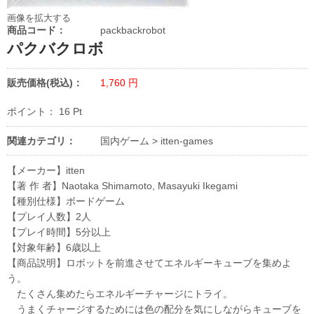
画像を拡大する
商品コード：
packbackrobot
パクバクロボ
販売価格(税込)：
1,760
円
ポイント：
16
Pt
関連カテゴリ：
国内ゲーム
>
itten-games
【メーカー】itten
【著 作 者】Naotaka Shimamoto, Masayuki Ikegami
【種別仕様】ボードゲーム
【プレイ人数】2人
【プレイ時間】5分以上
【対象年齢】6歳以上
【商品説明】ロボットを前進させてエネルギーキューブを集めよ
う。
たくさん集めたらエネルギーチャージにトライ。
うまくチャージするためには色の配分を気にしながらキューブを