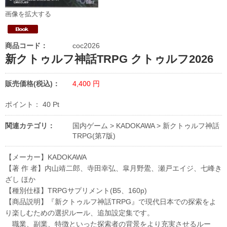
画像を拡大する
商品コード：
coc2026
新クトゥルフ神話TRPG クトゥルフ2026
販売価格(税込)：
4,400
円
ポイント：
40
Pt
関連カテゴリ：
国内ゲーム
>
KADOKAWA
>
新クトゥルフ神話
TRPG(第7版)
【メーカー】KADOKAWA
【著 作 者】内山靖二郎、寺田幸弘、皐月野鷽、瀬戸エイジ、七峰き
ざし ほか
【種別仕様】TRPGサプリメント(B5、160p)
【商品説明】『新クトゥルフ神話TRPG』で現代日本での探索をよ
り楽しむための選択ルール、追加設定集です。
職業、副業、特徴といった探索者の背景をより充実させるルー