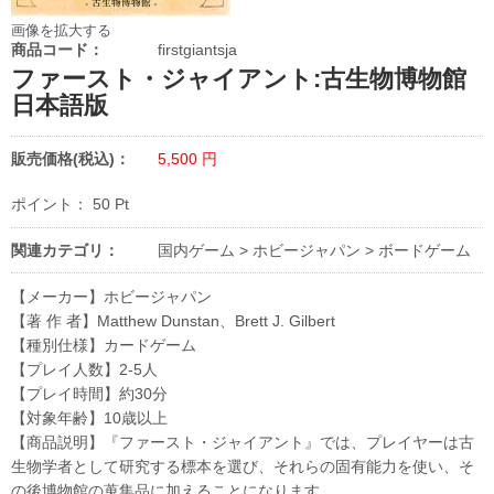
画像を拡大する
商品コード：
firstgiantsja
ファースト・ジャイアント:古生物博物館
日本語版
販売価格(税込)：
5,500
円
ポイント：
50
Pt
関連カテゴリ：
国内ゲーム
>
ホビージャパン
>
ボードゲーム
【メーカー】ホビージャパン
【著 作 者】Matthew Dunstan、Brett J. Gilbert
【種別仕様】カードゲーム
【プレイ人数】2-5人
【プレイ時間】約30分
【対象年齢】10歳以上
【商品説明】『ファースト・ジャイアント』では、プレイヤーは古
生物学者として研究する標本を選び、それらの固有能力を使い、そ
の後博物館の蒐集品に加えることになります。