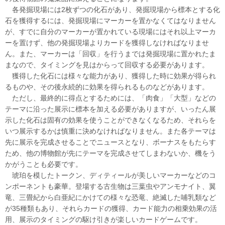
各発掘現場には2枚ずつの化石があり、発掘現場から標本とする化
石を獲得するには、発掘現場にマーカーを置かなくてはなりません
が、すでに自分のマーカーが置かれている現場にはそれ以上マーカ
ーを置けず、他の発掘現場よりカードを獲得しなければなりませ
ん。また、マーカーは「回収」を行うまでは発掘現場に置かれたま
まなので、タイミングを見はからって回収する必要があります。
獲得した化石には様々な能力があり、獲得した時に効果が得られ
るものや、その後永続的に効果を得られるものなどがあります。
ただし、最終的に得点とするためには、「肉食」「大型」などの
テーマに沿った展示に標本を加える必要がありますが、いったん展
示した化石は固有の効果を使うことができなくなるため、それらを
いつ展示するかは慎重に決めなければなりません。また各テーマは
先に展示を完成させることでニュースとなり、ボーナスをもたらす
ため、他の博物館が先にテーマを完成させてしまわないか、機をう
かがうことも必要です。
琥珀を模したトークン、ディティールが美しいマーカーなどのコ
ンポーネントも豪華。登場する古生物は三葉虫やアンモナイト、翼
竜、三畳紀から白亜紀にかけての様々な恐竜、絶滅した哺乳類など
が35種類もあり、それらカードの獲得、カード能力の相乗効果の活
用、展示のタイミングの駆け引きが楽しいカードゲームです。