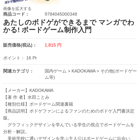
画像を拡大する
商品コード：
9784045000348
あたしのボドゲができるまで マンガでわ
かる! ボードゲーム制作入門
販売価格(税込)：
1,815
円
ポイント：
16
Pt
関連カテゴリ：
国内ゲーム
>
KADOKAWA
>
その他(ボードゲー
ム等)
【メーカー】KADOKAWA
【著 作 者】水田ことみ
【種別仕様】ボードゲーム関連書籍
【商品説明】ボドゲファンによるファンのためのボドゲ入門書決定
版。
グラフィックデザインを学んでいる学生の視点でボードゲームを
分析・解説。
美術学校に通いデザインを学ぶ主人公はボードゲームに出会い、