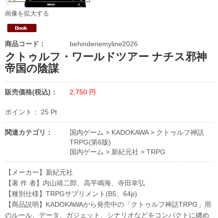
画像を拡大する
商品コード：
behindenemyline2026
クトゥルフ・ワールドツアー ナチス邪神
帝国の陰謀
販売価格(税込)：
2,750
円
ポイント：
25
Pt
関連カテゴリ：
国内ゲーム
>
KADOKAWA
>
クトゥルフ神話
TRPG(第6版)
国内ゲーム
>
新紀元社
>
TRPG
【メーカー】新紀元社
【著 作 者】内山靖二郎、高平鳴海、寺田幸弘
【種別仕様】TRPGサプリメント(B5、64p)
【商品説明】KADOKAWAから発売中の「クトゥルフ神話TRPG」用
のルール、データ、ガジェット、シナリオなどをコンパクトに纏め