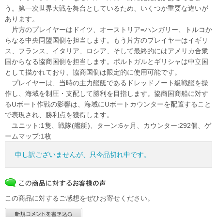
う。第一次世界大戦を舞台としているため、いくつか重要な違いが
あります。
片方のプレイヤーはドイツ、オーストリア=ハンガリー、トルコか
らなる中央同盟国側を担当します。もう片方のプレイヤーはイギリ
ス、フランス、イタリア、ロシア、そして最終的にはアメリカ合衆
国からなる協商国側を担当します。ポルトガルとギリシャは中立国
として描かれており、協商国側は限定的に使用可能です。
プレイヤーは、当時の主力艦艇であるドレッドノート級戦艦を操
作し、海域を制圧・支配して勝利を目指します。協商国商船に対す
るUボート作戦の影響は、海域にUボートカウンターを配置すること
で表現され、勝利点を獲得します。
ユニット:1隻、戦隊(艦艇)、ターン:6ヶ月、カウンター:292個、ゲ
ームマップ:1枚
申し訳ございませんが、只今品切れ中です。
この商品に対するご感想をぜひお寄せください。