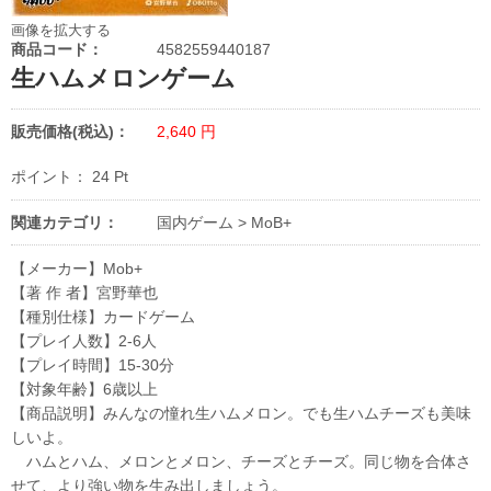
画像を拡大する
商品コード：
4582559440187
生ハムメロンゲーム
販売価格(税込)：
2,640
円
ポイント：
24
Pt
関連カテゴリ：
国内ゲーム
>
MoB+
【メーカー】Mob+
【著 作 者】宮野華也
【種別仕様】カードゲーム
【プレイ人数】2-6人
【プレイ時間】15-30分
【対象年齢】6歳以上
【商品説明】みんなの憧れ生ハムメロン。でも生ハムチーズも美味
しいよ。
ハムとハム、メロンとメロン、チーズとチーズ。同じ物を合体さ
せて、より強い物を生み出しましょう。