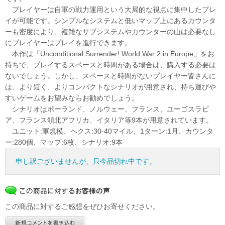
プレイヤーは自軍の戦力運用という大局的な視点に集中したプレ
イが可能です。シンプルなシステムと低いマップ上にあるカウンタ
ーも密度により、複雑なサブシステムやカウンターの山は必要なし
にプレイヤーはプレイを進行できます。
本作は「Unconditional Surrender! World War 2 in Europe」をお
持ちで、プレイするスペースと時間がある場合は、購入する必要は
ないでしょう。しかし、スペースと時間がないプレイヤー皆さんに
は、より短く、よりコンパクトなシナリオが用意され、持ち運びや
すいゲームをお望みならお勧めでしょう。
シナリオはポーランド、ノルウェー、フランス、ユーゴスラビ
ア、フランス領北アフリカ、イタリア等9本が用意されています。
ユニット:軍規模、ヘクス:30-40マイル、1ターン:1月、カウンタ
ー:280個、マップ:6枚、シナリオ:9本
申し訳ございませんが、只今品切れ中です。
この商品に対するご感想をぜひお寄せください。