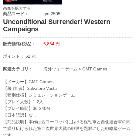
画像を拡大する
商品コード：
gmt2505
Unconditional Surrender! Western
Campaigns
販売価格(税込)：
6,864
円
ポイント：
62
Pt
関連カテゴリ：
海外ウォーゲーム
>
GMT Games
【メーカー】GMT Games
【著 作 者】Salvatore Vasta
【種別仕様】シミュレーションゲーム
【プレイ人数】1-2人
【プレイ時間】30-240分
【日本語訳】なし
【商品説明】本作は西ヨーロッパにおける枢軸軍と西側連合軍の間
で繰り広げられた第二次世界大戦の戦役を題材にした戦略級ゲーム
です。