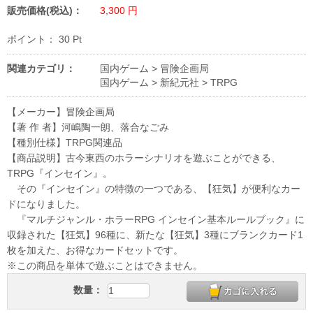
販売価格(税込)：
3,300
円
ポイント：
30
Pt
関連カテゴリ：
国内ゲーム
>
冒険企画局
国内ゲーム
>
新紀元社
>
TRPG
【メーカー】冒険企画局
【著 作 者】河嶋陶一朗、落合なごみ
【種別仕様】TRPG関連品
【商品説明】古今東西のホラーシナリオを遊ぶことができる、
TRPG『インセイン』。
その『インセイン』の特徴の一つである、【狂気】が便利なカー
ドになりました。
『マルチジャンル・ホラーRPG インセイン基本ルールブック』に
収録された【狂気】96種に、新たな【狂気】3種にブランクカード1
枚を加えた、お得なカードセットです。
※この商品を単体で遊ぶことはできません。
数量：