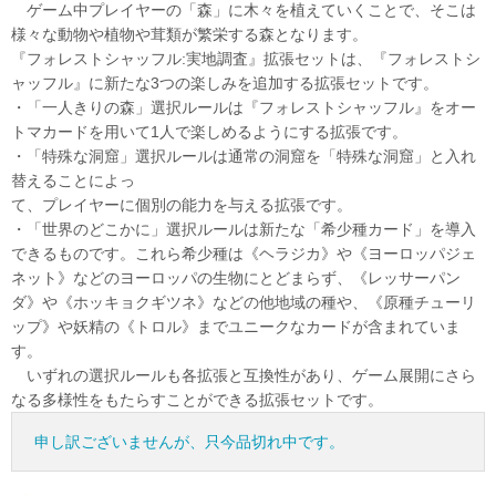
ゲーム中プレイヤーの「森」に木々を植えていくことで、そこは
様々な動物や植物や茸類が繁栄する森となります。
『フォレストシャッフル:実地調査』拡張セットは、『フォレストシ
ャッフル』に新たな3つの楽しみを追加する拡張セットです。
・「一人きりの森」選択ルールは『フォレストシャッフル』をオー
トマカードを用いて1人で楽しめるようにする拡張です。
・「特殊な洞窟」選択ルールは通常の洞窟を「特殊な洞窟」と入れ
替えることによっ
て、プレイヤーに個別の能力を与える拡張です。
・「世界のどこかに」選択ルールは新たな「希少種カード」を導入
できるものです。これら希少種は《ヘラジカ》や《ヨーロッパジェ
ネット》などのヨーロッパの生物にとどまらず、《レッサーパン
ダ》や《ホッキョクギツネ》などの他地域の種や、《原種チューリ
ップ》や妖精の《トロル》までユニークなカードが含まれていま
す。
いずれの選択ルールも各拡張と互換性があり、ゲーム展開にさら
なる多様性をもたらすことができる拡張セットです。
申し訳ございませんが、只今品切れ中です。