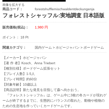
画像を拡大する
商品コード：
forestshufflemischwaldentdeckungenja
フォレストシャッフル:実地調査 日本語版
販売価格(税込)：
1,980
円
ポイント：
18
Pt
関連カテゴリ：
国内ゲーム
>
ホビージャパン
>
ボードゲーム
【メーカー】ホビージャパン
【著 作 者】Kosch、Anna Triebert
【種別仕様】ボードゲーム拡張セット
【プレイ人数】1-5人
【プレイ時間】約60分
【対象年齢】10歳以上
【商品説明】新たな発見を目指して森へ向かおう。
『フォレストシャッフル』は、ゲーム中に3枚の冬カードが現れゲ
ームが終了するまでに、生態的にバランスの取れた、動物や植物の
ための生息地を作っていくカードゲームです。