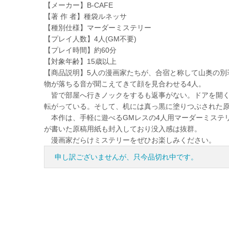
【メーカー】B-CAFE
【著 作 者】種袋ルネッサ
【種別仕様】マーダーミステリー
【プレイ人数】4人(GM不要)
【プレイ時間】約60分
【対象年齢】15歳以上
【商品説明】5人の漫画家たちが、合宿と称して山奥の別
物が落ちる音が聞こえてきて顔を見合わせる4人。
皆で部屋へ行きノックをするも返事がない。ドアを開く
転がっている。そして、机には真っ黒に塗りつぶされた
本作は、手軽に遊べるGMレスの4人用マーダーミステリ
が書いた原稿用紙も封入しており没入感は抜群。
漫画家だらけミステリーをぜひお楽しみください。
申し訳ございませんが、只今品切れ中です。