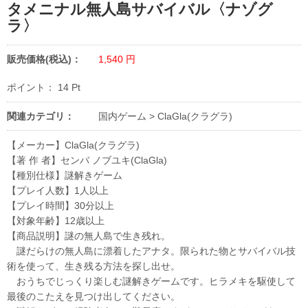
タメニナル無人島サバイバル〈ナゾグ
ラ〉
販売価格(税込)：
1,540
円
ポイント：
14
Pt
関連カテゴリ：
国内ゲーム
>
ClaGla(クラグラ)
【メーカー】ClaGla(クラグラ)
【著 作 者】センバ ノブユキ(ClaGla)
【種別仕様】謎解きゲーム
【プレイ人数】1人以上
【プレイ時間】30分以上
【対象年齢】12歳以上
【商品説明】謎の無人島で生き残れ。
謎だらけの無人島に漂着したアナタ。限られた物とサバイバル技
術を使って、生き残る方法を探し出せ。
おうちでじっくり楽しむ謎解きゲームです。ヒラメキを駆使して
最後のこたえを見つけ出してください。