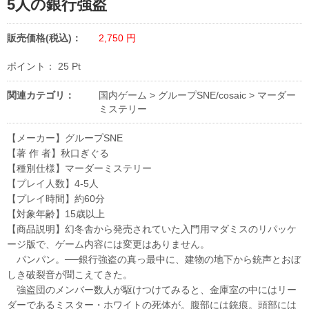
5人の銀行強盗
販売価格(税込)：
2,750
円
ポイント：
25
Pt
関連カテゴリ：
国内ゲーム
>
グループSNE/cosaic
>
マーダー
ミステリー
【メーカー】グループSNE
【著 作 者】秋口ぎぐる
【種別仕様】マーダーミステリー
【プレイ人数】4-5人
【プレイ時間】約60分
【対象年齢】15歳以上
【商品説明】幻冬舎から発売されていた入門用マダミスのリパッケ
ージ版で、ゲーム内容には変更はありません。
パンパン。──銀行強盗の真っ最中に、建物の地下から銃声とおぼ
しき破裂音が聞こえてきた。
強盗団のメンバー数人が駆けつけてみると、金庫室の中にはリー
ダーであるミスター・ホワイトの死体が。腹部には銃痕。頭部には