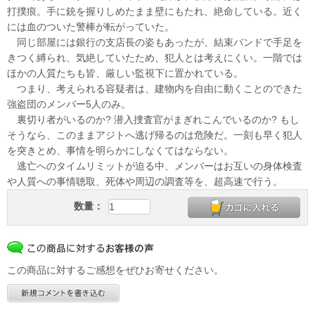
打撲痕。手に銃を握りしめたまま壁にもたれ、絶命している。近く
には血のついた警棒が転がっていた。
同じ部屋には銀行の支店長の姿もあったが、結束バンドで手足を
きつく縛られ、気絶していたため、犯人とは考えにくい。一階では
ほかの人質たちも皆、厳しい監視下に置かれている。
つまり、考えられる容疑者は、建物内を自由に動くことのできた
強盗団のメンバー5人のみ。
裏切り者がいるのか? 潜入捜査官がまぎれこんでいるのか? もし
そうなら、このままアジトへ逃げ帰るのは危険だ。一刻も早く犯人
を突きとめ、事情を明らかにしなくてはならない。
逃亡へのタイムリミットが迫る中、メンバーはお互いの身体検査
や人質への事情聴取、死体や周辺の調査等を、超高速で行う。
数量：
この商品に対するご感想をぜひお寄せください。