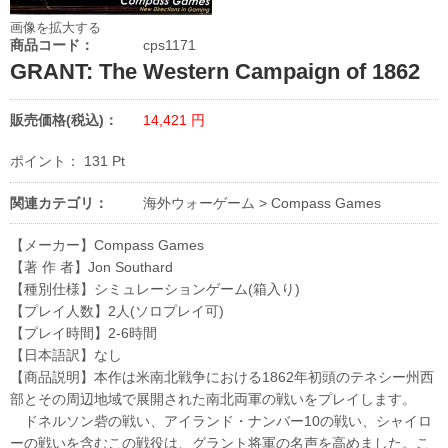
画像を拡大する
商品コード：
cps1171
GRANT: The Western Campaign of 1862
販売価格(税込)：
14,421
円
ポイント：
131
Pt
関連カテゴリ：
海外ウォーゲーム
>
Compass Games
【メーカー】Compass Games
【著 作 者】Jon Southard
【種別仕様】シミュレーションゲーム(箱入り)
【プレイ人数】2人(ソロプレイ可)
【プレイ時間】2-6時間
【日本語訳】なし
【商品説明】本作は米南北戦争における1862年初頭のテネシー州西
部とその周辺地域で展開された南北両軍の戦いをプレイします。
ドネルソン砦の戦い、アイランド・ナンバー10の戦い、シャイロ
ーの戦いを含むこの戦役は、グラント将軍の名声を高めました。こ