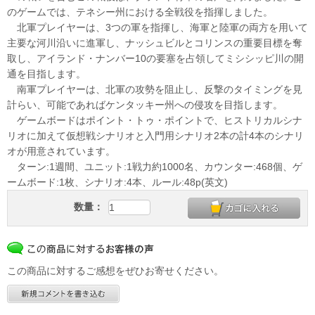
のゲームでは、テネシー州における全戦役を指揮しました。
北軍プレイヤーは、3つの軍を指揮し、海軍と陸軍の両方を用いて
主要な河川沿いに進軍し、ナッシュビルとコリンスの重要目標を奪
取し、アイランド・ナンバー10の要塞を占領してミシシッピ川の開
通を目指します。
南軍プレイヤーは、北軍の攻勢を阻止し、反撃のタイミングを見
計らい、可能であればケンタッキー州への侵攻を目指します。
ゲームボードはポイント・トゥ・ポイントで、ヒストリカルシナ
リオに加えて仮想戦シナリオと入門用シナリオ2本の計4本のシナリ
オが用意されています。
ターン:1週間、ユニット:1戦力約1000名、カウンター:468個、ゲ
ームボード:1枚、シナリオ:4本、ルール:48p(英文)
数量：
この商品に対するご感想をぜひお寄せください。