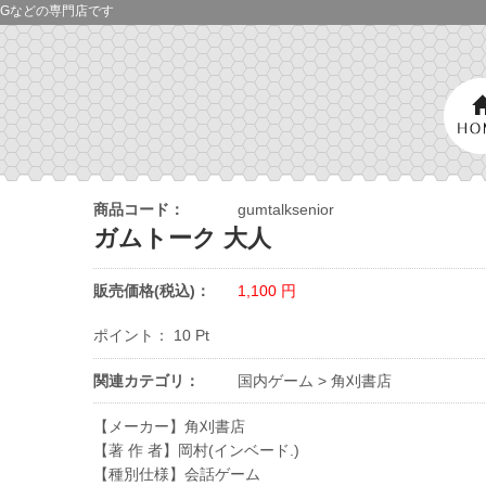
Gなどの専門店です
商品コード：
gumtalksenior
ガムトーク 大人
販売価格(税込)：
1,100
円
ポイント：
10
Pt
関連カテゴリ：
国内ゲーム
>
角刈書店
【メーカー】角刈書店
【著 作 者】岡村(インベード.)
【種別仕様】会話ゲーム