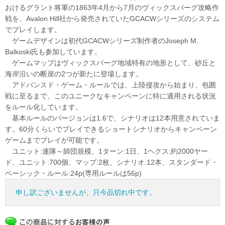
おけるグラント将軍の1863年4月から7月のヴィックスバーグ攻略作
戦を、Avalon Hill社から発売されていたGCACWシリーズのシステム
でプレイします。
ゲームデザインは初代GCACWシリーズ制作者のJoseph M.
Balkoski氏も参加しています。
ゲームマップはヴィックスバーグ地域特有の地形として、砂丘と
海岸沿いの断崖の2つが新たに登場します。
アドバンスド・ゲーム・ルールでは、上陸侵攻から始まり、包囲
戦に至るまで、このユニークなキャンペーンに特に適用される状況
をルール化しています。
基本ルールのバージョンは1.6で、シナリオは12本用意されていま
す。60分くらいでプレイできるショートシナリオからキャンペーン
ゲームまでプレイが可能です。
ユニット:連隊～師団規模、1ターン:1日、1ヘクス:約2000ヤー
ド、ユニット:700個、マップ:2枚、シナリオ:12本、スタンダード・
ベーシック・ルール:24p(専用ルールは56p)
申し訳ございませんが、只今品切れ中です。